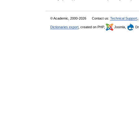
© Academic, 2000-2026
Contact us:
Technical Support
,
Dictionaries export
, created on PHP,
Joomla,
Dr