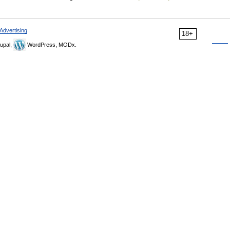
Advertising
18+
upal,
WordPress, MODx.