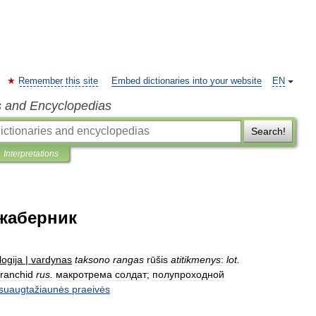
Remember this site
Embed dictionaries into your website
EN
s and Encyclopedias
Search!
Interpretations
жаберник
logija
|
vardynas
taksono
rangas
rūšis
atitikmenys
:
lot
.
ranchid
rus
.
макротрема
солдат
;
полупроходной
suaugtažiaunės
praeivės