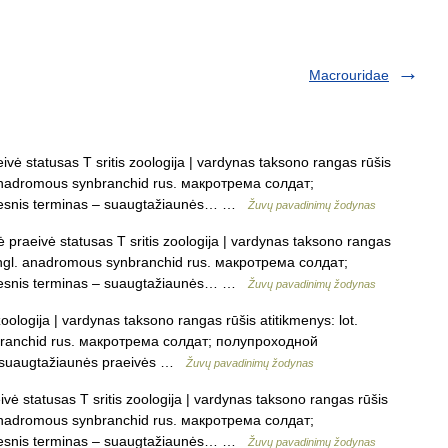
Macrouridae
ė statusas T sritis zoologija | vardynas taksono rangas rūšis
. anadromous synbranchid rus. макротрема солдат;
tesnis terminas – suaugtažiaunės… …
Žuvų pavadinimų žodynas
praeivė statusas T sritis zoologija | vardynas taksono rangas
 angl. anadromous synbranchid rus. макротрема солдат;
tesnis terminas – suaugtažiaunės… …
Žuvų pavadinimų žodynas
oologija | vardynas taksono rangas rūšis atitikmenys: lot.
branchid rus. макротрема солдат; полупроходной
 – suaugtažiaunės praeivės …
Žuvų pavadinimų žodynas
ė statusas T sritis zoologija | vardynas taksono rangas rūšis
. anadromous synbranchid rus. макротрема солдат;
tesnis terminas – suaugtažiaunės… …
Žuvų pavadinimų žodynas