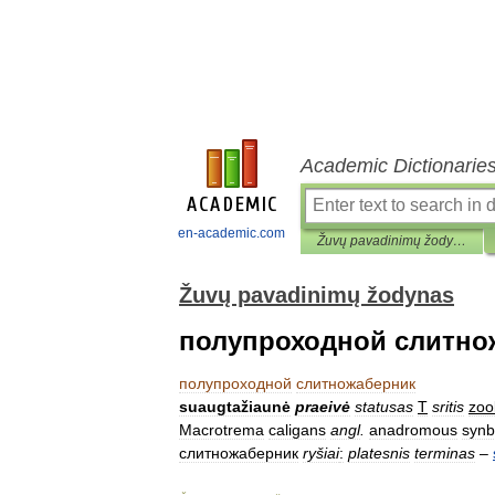
Academic Dictionarie
en-academic.com
Žuvų pavadinimų žodynas
Žuvų pavadinimų žodynas
полупроходной слитно
полупроходной
слитножаберник
suaugtažiaunė
praeivė
statusas
T
sritis
zoo
Macrotrema
caligans
angl
.
anadromous
synb
слитножаберник
ryšiai
:
platesnis
terminas
–