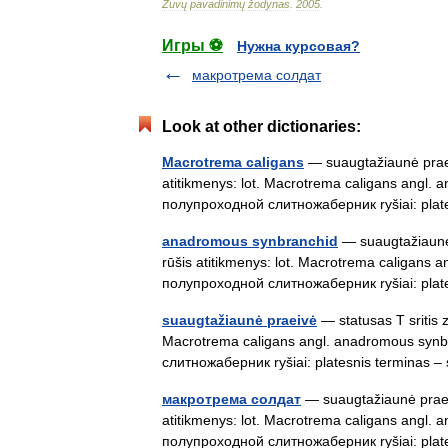
Žuvų
pavadinimų
žodynas
.
2005
.
Игры ⚽
Нужна курсовая?
макротрема солдат
Look at other dictionaries:
Macrotrema caligans
— suaugtažiaunė praeiv
atitikmenys: lot. Macrotrema caligans angl
полупроходной слитножаберник ryšiai: pla
anadromous synbranchid
— suaugtažiaunė 
rūšis atitikmenys: lot. Macrotrema caligans
полупроходной слитножаберник ryšiai: pla
suaugtažiaunė praeivė
— statusas T sritis z
Macrotrema caligans angl. anadromous syn
слитножаберник ryšiai: platesnis terminas
макротрема солдат
— suaugtažiaunė praeiv
atitikmenys: lot. Macrotrema caligans angl
полупроходной слитножаберник ryšiai: pla